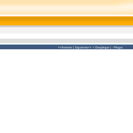
<<Anterior
|
Siguiente>>
+ Desplegar
|
- Plegar