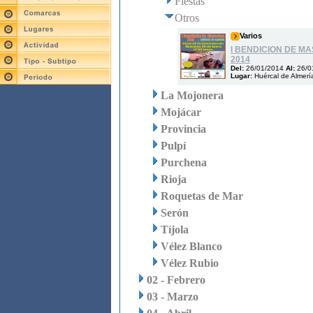
Fiestas
Otros
Varios
I BENDICION DE M
2014
Del:
26/01/2014
Al:
26/0
Lugar:
Huércal de Almerí
La Mojonera
Mojácar
Provincia
Pulpí
Purchena
Rioja
Roquetas de Mar
Serón
Tíjola
Vélez Blanco
Vélez Rubio
02 - Febrero
03 - Marzo