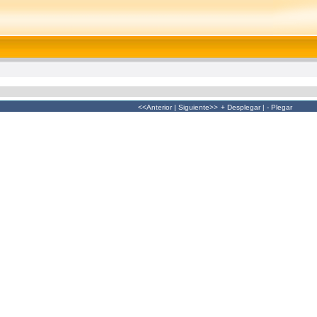
<<Anterior
|
Siguiente>>
+ Desplegar
|
- Plegar