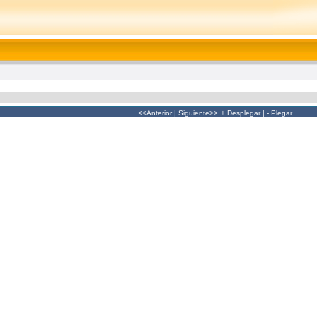
<<Anterior
|
Siguiente>>
+ Desplegar
|
- Plegar