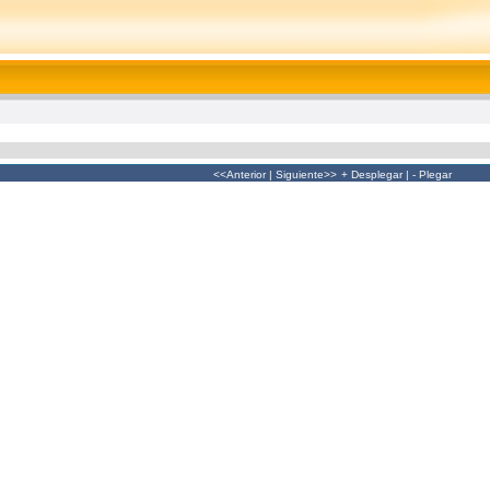
<<Anterior
|
Siguiente>>
+ Desplegar
|
- Plegar