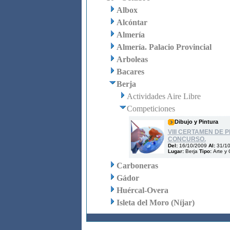
Albox
Alcóntar
Almería
Almería. Palacio Provincial
Arboleas
Bacares
Berja
Actividades Aire Libre
Competiciones
Dibujo y Pintura
VIII CERTAMEN DE 
CONCURSO.
Del:
16/10/2009
Al:
31/1
Lugar:
Berja
Tipo:
Arte y 
Carboneras
Gádor
Huércal-Overa
Isleta del Moro (Níjar)