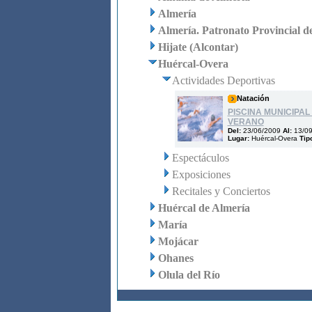
Almería
Almería. Patronato Provincial d
Hijate (Alcontar)
Huércal-Overa
Actividades Deportivas
Natación
PISCINA MUNICIPAL
VERANO
Del:
23/06/2009
Al:
13/0
Lugar:
Huércal-Overa
Tip
Espectáculos
Exposiciones
Recitales y Conciertos
Huércal de Almería
María
Mojácar
Ohanes
Olula del Río