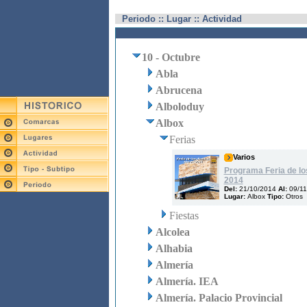
Periodo :: Lugar :: Actividad
10 - Octubre
Abla
Abrucena
Alboloduy
Albox
Ferias
Varios
Programa Feria de lo
2014
Del:
21/10/2014
Al:
09/11
Lugar:
Albox
Tipo:
Otros
Fiestas
Alcolea
Alhabia
Almería
Almería. IEA
Almería. Palacio Provincial