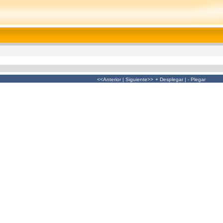
<<Anterior
|
Siguiente>>
+ Desplegar
|
- Plegar