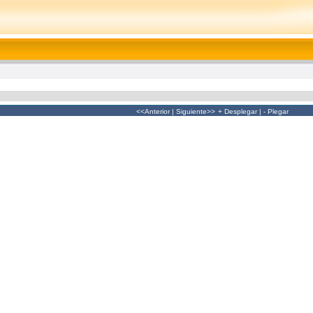
<<Anterior
|
Siguiente>>
+ Desplegar
|
- Plegar