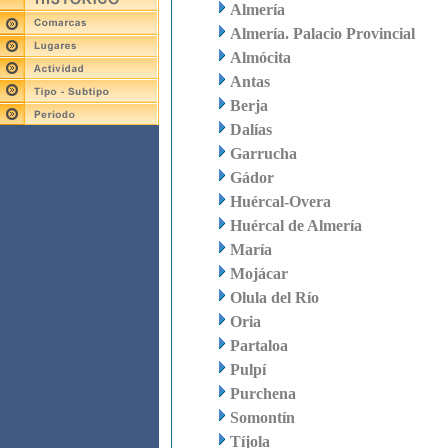
Almería
Almería. Palacio Provincial
Almócita
Antas
Berja
Dalías
Garrucha
Gádor
Huércal-Overa
Huércal de Almería
María
Mojácar
Olula del Río
Oria
Partaloa
Pulpí
Purchena
Somontín
Tíjola