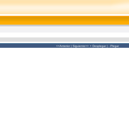
<<Anterior
|
Siguiente>>
+ Desplegar
|
- Plegar