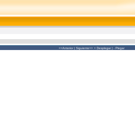
<<Anterior
|
Siguiente>>
+ Desplegar
|
- Plegar