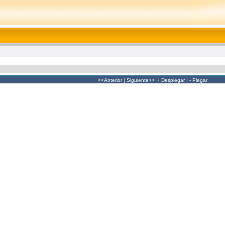
<<Anterior
|
Siguiente>>
+ Desplegar
|
- Plegar