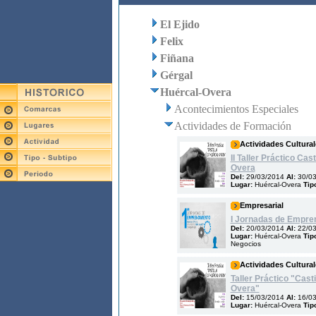
El Ejido
Felix
Fiñana
Gérgal
Huércal-Overa
Acontecimientos Especiales
Actividades de Formación
Actividades Cultural
II Taller Práctico Cast
Overa
Del:
29/03/2014
Al:
30/0
Lugar:
Huércal-Overa
Tip
Empresarial
I Jornadas de Empre
Del:
20/03/2014
Al:
22/0
Lugar:
Huércal-Overa
Tip
Negocios
Actividades Cultural
Taller Práctico "Casti
Overa"
Del:
15/03/2014
Al:
16/0
Lugar:
Huércal-Overa
Tip