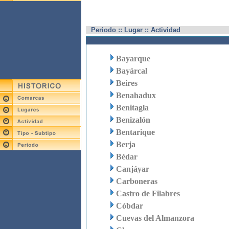
Periodo :: Lugar :: Actividad
Bayarque
Bayárcal
Beires
Benahadux
Benitagla
Benizalón
Bentarique
Berja
Bédar
Canjáyar
Carboneras
Castro de Filabres
Cóbdar
Cuevas del Almanzora