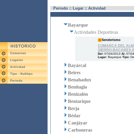
Periodo :: Lugar :: Actividad
Bayarque
Actividades Deportivas
Senderismo
COMARCA DEL ALMAN
SIERRO-BACARES-
Del:
07/04/2013
Al:
07/0
Lugar:
Bayarque
Tipo:
De
Bayárcal
Beires
Benahadux
Benitagla
Benizalón
Bentarique
Berja
Bédar
Canjáyar
Carboneras