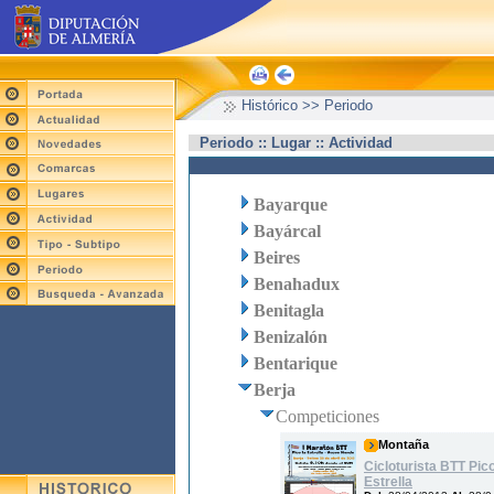
Histórico >> Periodo
Periodo :: Lugar :: Actividad
Bayarque
Bayárcal
Beires
Benahadux
Benitagla
Benizalón
Bentarique
Berja
Competiciones
Montaña
Cicloturista BTT Pico
Estrella