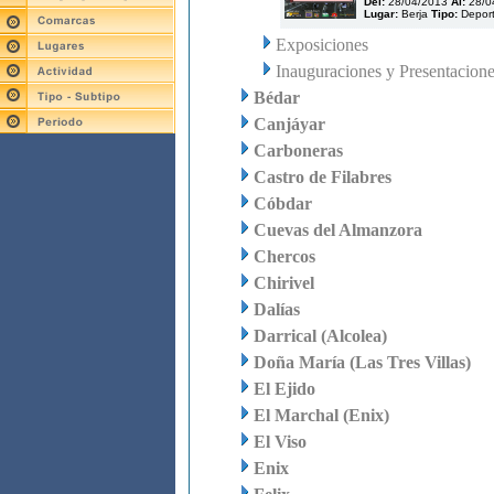
Del:
28/04/2013
Al:
28/0
Lugar:
Berja
Tipo:
Depor
Exposiciones
Inauguraciones y Presentacion
Bédar
Canjáyar
Carboneras
Castro de Filabres
Cóbdar
Cuevas del Almanzora
Chercos
Chirivel
Dalías
Darrical (Alcolea)
Doña María (Las Tres Villas)
El Ejido
El Marchal (Enix)
El Viso
Enix