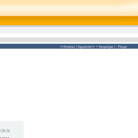
<<Anterior
|
Siguiente>>
+ Desplegar
|
- Plegar
 de la