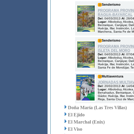
Senderismo
PROGRAMA PROVINC
RAGUA-BAYARCAL
Del:
04/03/2013
Al:
28/0
Lugar:
Alboloduy, Alcolea
Bentarique, Canjáyar, Dalía
Huécija, Illar, Instinción
Marchena, Santa Fe de Mon
Senderismo
PROGRAMA PROVINC
ISLETA DEL MORO
Del:
04/03/2013
Al:
07/0
Lugar:
Alboloduy, Alcolea
Bentarique, Canjáyar, Dalía
Huécija, Illar, Instinció
Santa Fe de Mondújar, Ter
Multiaventura
JORNADAS MULTIA
Del:
20/02/2013
Al:
14/0
Lugar:
Alboloduy, Alcolea,
Benahadux, Bentarique, Can
Gádor, Huécija, Illar, Ins
Rioja, Santa Cruz de Marc
Doña María (Las Tres Villas)
El Ejido
El Marchal (Enix)
El Viso