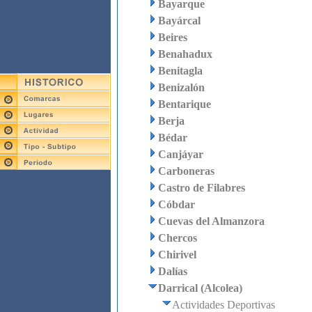
Bayarque
Bayárcal
Beires
Benahadux
Benitagla
Benizalón
Bentarique
Berja
Bédar
Canjáyar
Carboneras
Castro de Filabres
Cóbdar
Cuevas del Almanzora
Chercos
Chirivel
Dalías
Darrical (Alcolea)
Actividades Deportivas