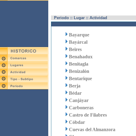
Periodo :: Lugar :: Actividad
Bayarque
Bayárcal
Beires
Benahadux
Benitagla
Benizalón
Bentarique
Berja
Bédar
Canjáyar
Carboneras
Castro de Filabres
Cóbdar
Cuevas del Almanzora