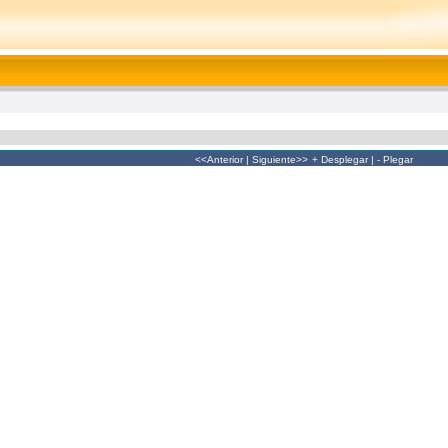
<<Anterior
|
Siguiente>>
+ Desplegar
|
- Plegar