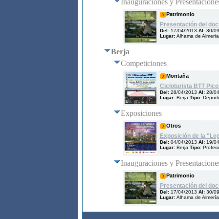
Inauguraciones y Presentacione
Patrimonio
Presentación del doc
Del:
17/04/2013
Al:
30/0
Lugar:
Alhama de Almería,
Berja
Competiciones
Montaña
Cicloturista BTT Pico 
Del:
28/04/2013
Al:
28/0
Lugar:
Berja
Tipo:
Deport
Exposiciones
Otros
Exposición de la "Le
Del:
04/04/2013
Al:
19/0
Lugar:
Berja
Tipo:
Profes
Inauguraciones y Presentacione
Patrimonio
Presentación del doc
Del:
17/04/2013
Al:
30/0
Lugar:
Alhama de Almería,