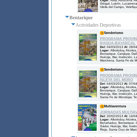
Lugar:
Abla, Abrucena, Al
Gérgal, Lubrín, Lucainena 
Uleila del Campo, Velefiq
Bentarique
Actividades Deportivas
Senderismo
PROGRAMA PROVINC
RAGUA-BAYARCAL
Del:
04/03/2013
Al:
28/0
Lugar:
Alboloduy, Alcolea
Bentarique, Canjáyar, Dalía
Huécija, Illar, Instinción
Marchena, Santa Fe de Mon
Senderismo
PROGRAMA PROVINC
ISLETA DEL MORO
Del:
04/03/2013
Al:
07/0
Lugar:
Alboloduy, Alcolea
Bentarique, Canjáyar, Dalía
Huécija, Illar, Instinció
Santa Fe de Mondújar, Ter
Multiaventura
JORNADAS MULTIA
Del:
20/02/2013
Al:
14/0
Lugar:
Alboloduy, Alcolea,
Benahadux, Bentarique, Can
Gádor, Huécija, Illar, Ins
Rioja, Santa Cruz de Marc