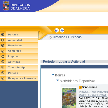
Histórico >> Periodo
Periodo :: Lugar :: Actividad
Beires
Actividades Deportivas
Senderismo
PROGRAMA PROVINC
RAGUA-BAYARCAL
Del:
04/03/2013
Al:
28/0
Lugar:
Alboloduy, Alcolea
Bentarique, Canjáyar, Dalía
Huécija, Illar, Instinción