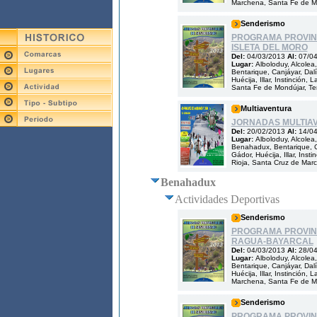
Marchena, Santa Fe de Mon
Senderismo
PROGRAMA PROVINC
ISLETA DEL MORO
Del:
04/03/2013
Al:
07/0
Lugar:
Alboloduy, Alcolea
Bentarique, Canjáyar, Dalía
Huécija, Illar, Instinció
Santa Fe de Mondújar, Ter
Multiaventura
JORNADAS MULTIA
Del:
20/02/2013
Al:
14/0
Lugar:
Alboloduy, Alcolea,
Benahadux, Bentarique, Can
Gádor, Huécija, Illar, Ins
Rioja, Santa Cruz de Marc
Benahadux
Actividades Deportivas
Senderismo
PROGRAMA PROVINC
RAGUA-BAYARCAL
Del:
04/03/2013
Al:
28/0
Lugar:
Alboloduy, Alcolea
Bentarique, Canjáyar, Dalía
Huécija, Illar, Instinción
Marchena, Santa Fe de Mon
Senderismo
PROGRAMA PROVINC