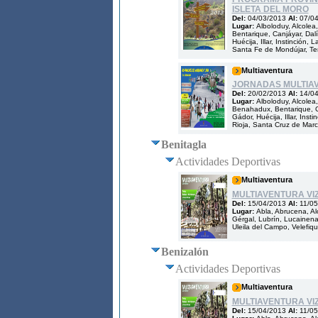
ISLETA DEL MORO
Del:
04/03/2013
Al:
07/0
Lugar:
Alboloduy, Alcolea
Bentarique, Canjáyar, Dalía
Huécija, Illar, Instinció
Santa Fe de Mondújar, Ter
Multiaventura
JORNADAS MULTIA
Del:
20/02/2013
Al:
14/0
Lugar:
Alboloduy, Alcolea,
Benahadux, Bentarique, Can
Gádor, Huécija, Illar, Ins
Rioja, Santa Cruz de Marc
Benitagla
Actividades Deportivas
Multiaventura
MULTIAVENTURA VIZN
Del:
15/04/2013
Al:
11/05
Lugar:
Abla, Abrucena, Al
Gérgal, Lubrín, Lucainena 
Uleila del Campo, Velefiq
Benizalón
Actividades Deportivas
Multiaventura
MULTIAVENTURA VIZN
Del:
15/04/2013
Al:
11/05