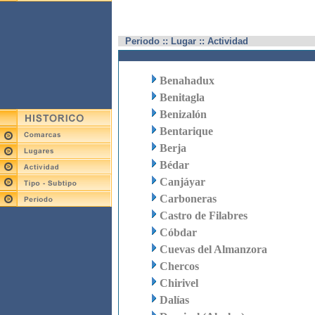
Periodo :: Lugar :: Actividad
Benahadux
Benitagla
Benizalón
Bentarique
Berja
Bédar
Canjáyar
Carboneras
Castro de Filabres
Cóbdar
Cuevas del Almanzora
Chercos
Chirivel
Dalías