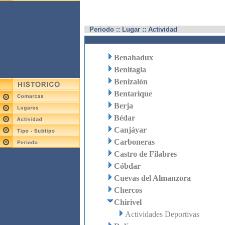
Periodo :: Lugar :: Actividad
Benahadux
Benitagla
Benizalón
Bentarique
Berja
Bédar
Canjáyar
Carboneras
Castro de Filabres
Cóbdar
Cuevas del Almanzora
Chercos
Chirivel
Actividades Deportivas