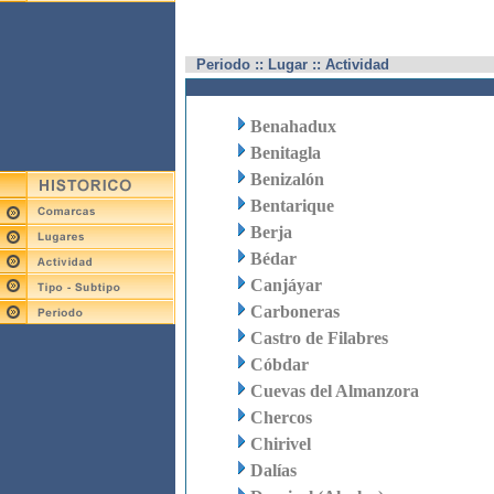
Periodo :: Lugar :: Actividad
Benahadux
Benitagla
Benizalón
Bentarique
Berja
Bédar
Canjáyar
Carboneras
Castro de Filabres
Cóbdar
Cuevas del Almanzora
Chercos
Chirivel
Dalías