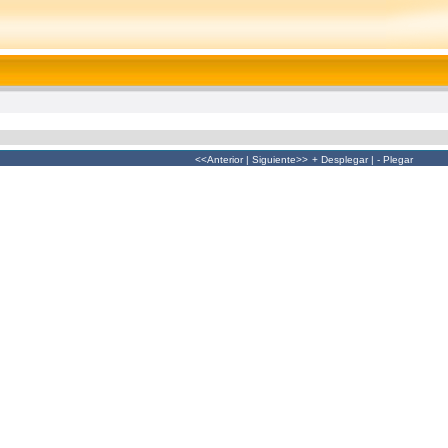
<<Anterior
|
Siguiente>>
+ Desplegar
|
- Plegar