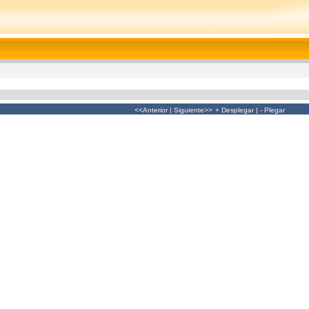
<<Anterior
|
Siguiente>>
+ Desplegar
|
- Plegar