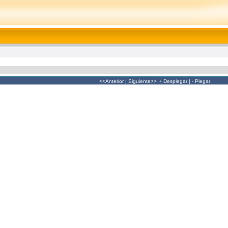
<<Anterior
|
Siguiente>>
+ Desplegar
|
- Plegar