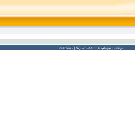
<<Anterior
|
Siguiente>>
+ Desplegar
|
- Plegar