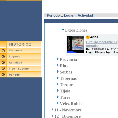
Periodo :: Lugar :: Actividad
Exposiciones
Varios
Circuito Itinerante E
portadas'
Del:
19/10/2009
Al:
25/1
Lugar:
Ohanes
Tipo:
Otro
Provincia
Rioja
Sorbas
Tabernas
Terque
Tíjola
Turre
Vélez Rubio
11 - Noviembre
12 - Diciembre