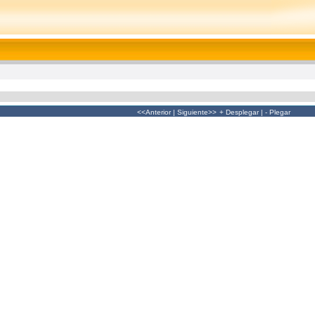
<<Anterior
|
Siguiente>>
+ Desplegar
|
- Plegar