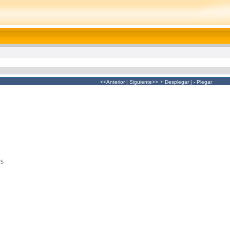
<<Anterior
|
Siguiente>>
+ Desplegar
|
- Plegar
es