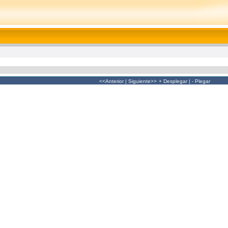
<<Anterior
|
Siguiente>>
+ Desplegar
|
- Plegar