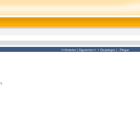
<<Anterior
|
Siguiente>>
+ Desplegar
|
- Plegar
es