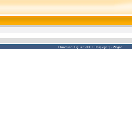
<<Anterior
|
Siguiente>>
+ Desplegar
|
- Plegar