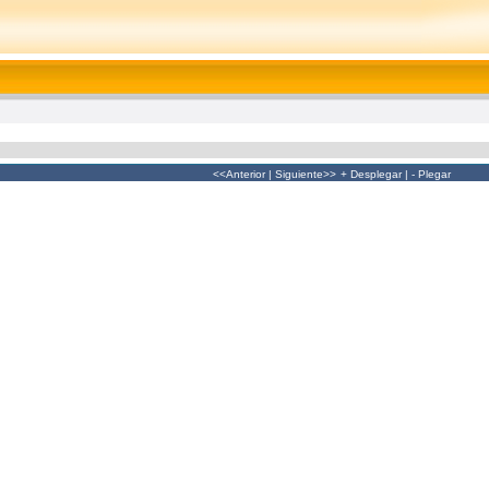
<<Anterior
|
Siguiente>>
+ Desplegar
|
- Plegar