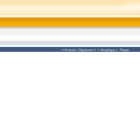
<<Anterior
|
Siguiente>>
+ Desplegar
|
- Plegar