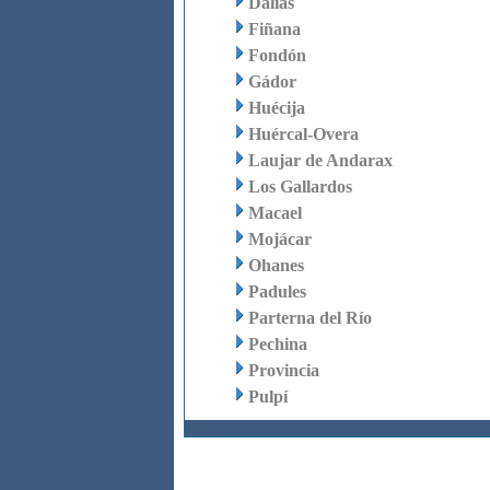
Dalías
Fiñana
Fondón
Gádor
Huécija
Huércal-Overa
Laujar de Andarax
Los Gallardos
Macael
Mojácar
Ohanes
Padules
Parterna del Río
Pechina
Provincia
Pulpí