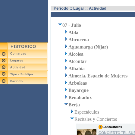
Periodo :: Lugar :: Actividad
07 - Julio
Abla
Abrucena
Aguamarga (Níjar)
Alcolea
Alcóntar
Alhabia
Almería. Espacio de Mujeres
Arboleas
Bayarque
Benahadux
Berja
Espectáculos
Recitales y Conciertos
Cantautores
CONCIERTO "EL SU