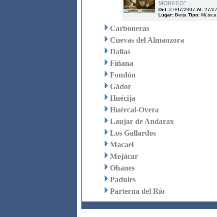
MORFEO"
Del:
27/07/2007
Al:
27/0
Lugar:
Berja
Tipo:
Música
Carboneras
Cuevas del Almanzora
Dalías
Fiñana
Fondón
Gádor
Huécija
Huércal-Overa
Laujar de Andarax
Los Gallardos
Macael
Mojácar
Ohanes
Padules
Parterna del Río