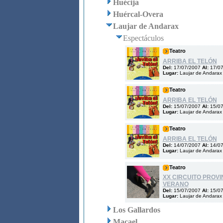
Huécija
Huércal-Overa
Laujar de Andarax
Espectáculos
Teatro
ARRIBA EL TELÓN
Del:
17/07/2007
Al:
17/0
Lugar:
Laujar de Andarax
Teatro
ARRIBA EL TELÓN
Del:
15/07/2007
Al:
15/0
Lugar:
Laujar de Andarax
Teatro
ARRIBA EL TELÓN
Del:
14/07/2007
Al:
14/0
Lugar:
Laujar de Andarax
Teatro
XX CIRCUITO PROVI
VERANO
Del:
15/07/2007
Al:
15/0
Lugar:
Laujar de Andarax
Los Gallardos
Macael