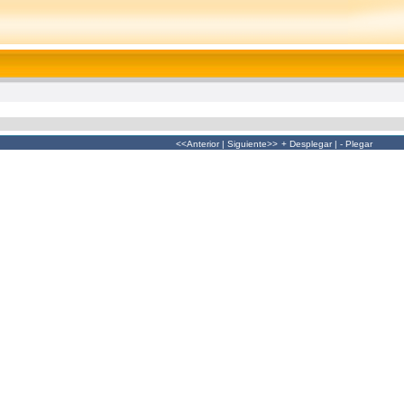
<<Anterior
|
Siguiente>>
+ Desplegar
|
- Plegar