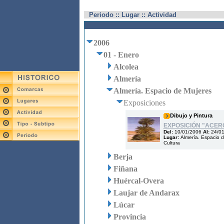
Periodo :: Lugar :: Actividad
2006
01 - Enero
Alcolea
Almería
Almería. Espacio de Mujeres
Exposiciones
Dibujo y Pintura
EXPOSICIÓN "ACER
Del:
10/01/2006
Al:
24/0
Lugar:
Almería. Espacio 
Cultura
Berja
Fiñana
Huércal-Overa
Laujar de Andarax
Lúcar
Provincia