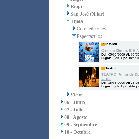
Rioja
San José (Nijar)
Tíjola
Competiciones
Espectáculos
Infantil
Cine en 35mm: ICE AGE
Del:
05/05/2006
Al:
05/0
Lugar:
Tíjola
Tipo:
Infanti
Teatro
TEATRO: Amor de Don 
jardín
Del:
25/05/2006
Al:
25/0
Lugar:
Tíjola
Tipo:
Arte y 
Vícar
06 - Junio
07 - Julio
08 - Agosto
09 - Septiembre
10 - Octubre