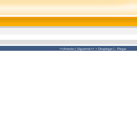
<<Anterior
|
Siguiente>>
+ Desplegar
|
- Plegar