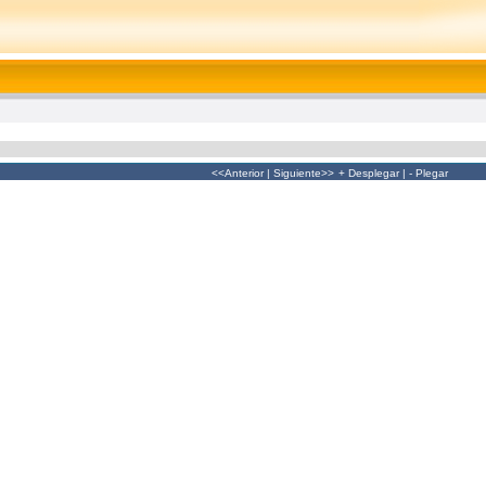
<<Anterior
|
Siguiente>>
+ Desplegar
|
- Plegar