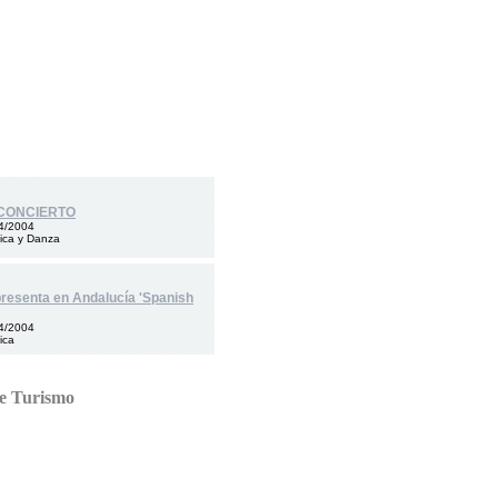
CONCIERTO
4/2004
ica y Danza
resenta en Andalucía 'Spanish
4/2004
ica
de Turismo