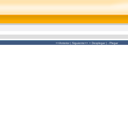
<<Anterior
|
Siguiente>>
+ Desplegar
|
- Plegar