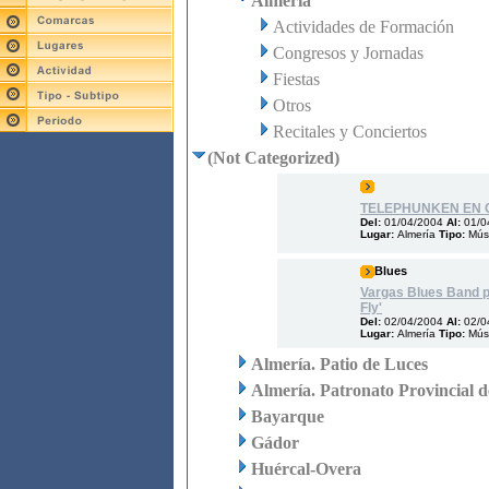
Almería
Actividades de Formación
Congresos y Jornadas
Fiestas
Otros
Recitales y Conciertos
(Not Categorized)
TELEPHUNKEN EN 
Del:
01/04/2004
Al:
01/0
Lugar:
Almería
Tipo:
Mús
Blues
Vargas Blues Band p
Fly'
Del:
02/04/2004
Al:
02/0
Lugar:
Almería
Tipo:
Mús
Almería. Patio de Luces
Almería. Patronato Provincial 
Bayarque
Gádor
Huércal-Overa