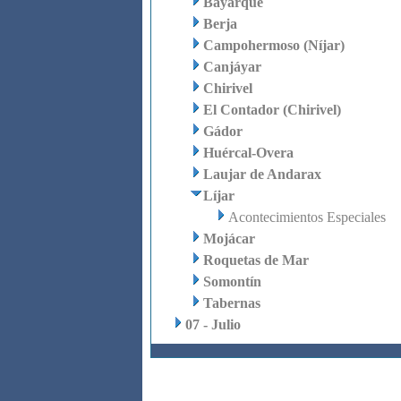
Bayarque
Berja
Campohermoso (Níjar)
Canjáyar
Chirivel
El Contador (Chirivel)
Gádor
Huércal-Overa
Laujar de Andarax
Líjar
Acontecimientos Especiales
Mojácar
Roquetas de Mar
Somontín
Tabernas
07 - Julio