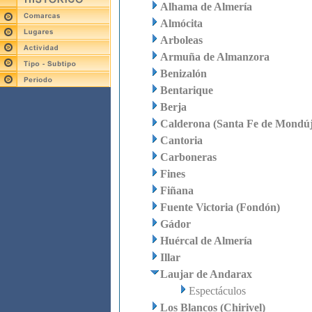
Alhama de Almería
Almócita
Arboleas
Armuña de Almanzora
Benizalón
Bentarique
Berja
Calderona (Santa Fe de Mondúj
Cantoria
Carboneras
Fines
Fiñana
Fuente Victoria (Fondón)
Gádor
Huércal de Almería
Illar
Laujar de Andarax
Espectáculos
Los Blancos (Chirivel)