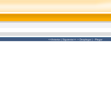
<<Anterior
|
Siguiente>>
+ Desplegar
|
- Plegar