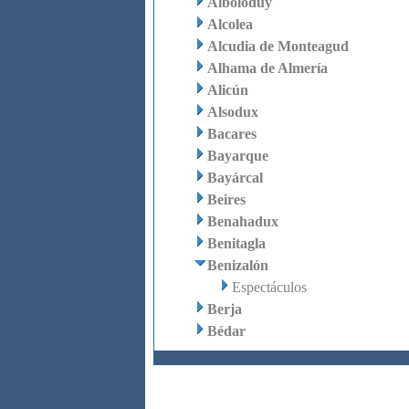
Alboloduy
Alcolea
Alcudia de Monteagud
Alhama de Almería
Alicún
Alsodux
Bacares
Bayarque
Bayárcal
Beires
Benahadux
Benitagla
Benizalón
Espectáculos
Berja
Bédar