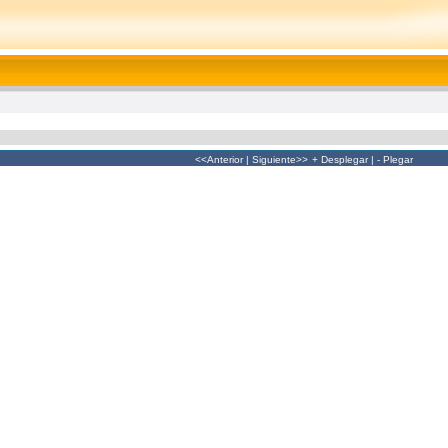
<<Anterior
|
Siguiente>>
+ Desplegar
|
- Plegar