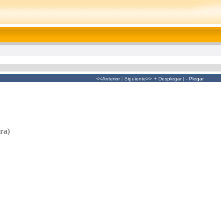
<<Anterior
|
Siguiente>>
+ Desplegar
|
- Plegar
ra)