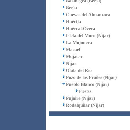
Balanegra (Berja)
Berja
Cuevas del Almanzora
Huécija
Huércal-Overa
Isleta del Moro (Níjar)
La Mojonera
Macael
Mojácar
Níjar
Olula del Río
Pozo de los Frailes (Níjar)
Pueblo Blanco (Níjar)
Fiestas
Pujaire (Níjar)
Rodalquilar (Nijar)